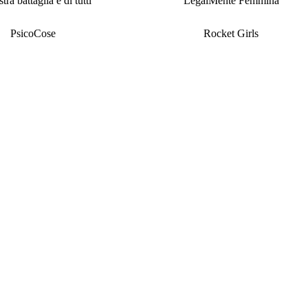
tra battaglia è di tutti
LegalMente Femmina
PsicoCose
Rocket Girls