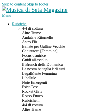
Skip to content
Skip to footer
Menu
Rubriche
4/4 di cottura
Altre Trame
Andata e Ritornello
Astro Flò
Ballate per Galline Vecchie
Cantautore [Femmina]
Focus d'autrice
Guidi all'ascolto
Il Brunch della Domenica
La nostra battaglia è di tutti
LegalMente Femmina
Libellule
Note Emergenti
PsicoCose
Rocket Girls
Rosso Fuoco
Rubrichelli
4/4 di cottura
Altre Trame