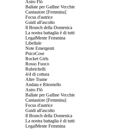
Astro Flò
Ballate per Galline Vecchie
Cantautore [Femmina]
Focus d'autrice
Guidi all'ascolto
Il Brunch della Domenica
La nostra battaglia è di tutti
LegalMente Femmina
Libellule
Note Emergenti
PsicoCose
Rocket Girls
Rosso Fuoco
Rubrichelli
4/4 di cottura
Altre Trame
Andata e Ritornello
Astro Flò
Ballate per Galline Vecchie
Cantautore [Femmina]
Focus d'autrice
Guidi all'ascolto
Il Brunch della Domenica
La nostra battaglia è di tutti
LegalMente Femmina