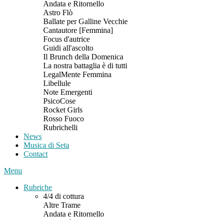
Andata e Ritornello
Astro Flò
Ballate per Galline Vecchie
Cantautore [Femmina]
Focus d'autrice
Guidi all'ascolto
Il Brunch della Domenica
La nostra battaglia è di tutti
LegalMente Femmina
Libellule
Note Emergenti
PsicoCose
Rocket Girls
Rosso Fuoco
Rubrichelli
News
Musica di Seta
Contact
Menu
Rubriche
4/4 di cottura
Altre Trame
Andata e Ritornello