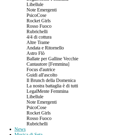
Libellule
Note Emergenti
PsicoCose
Rocket Girls
Rosso Fuoco
Rubrichelli
4/4 di cottura
Altre Trame
Andata e Ritornello
Astro Flò
Ballate per Galline Vecchie
Cantautore [Femmina]
Focus d'autrice
Guidi all'ascolto
Il Brunch della Domenica
La nostra battaglia è di tutti
LegalMente Femmina
Libellule
Note Emergenti
PsicoCose
Rocket Girls
Rosso Fuoco
Rubrichelli
News
Musica di Seta