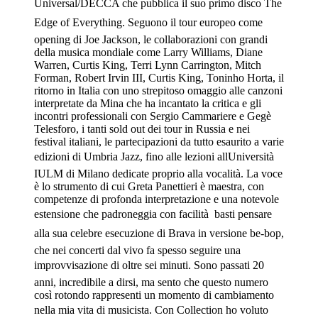
Universal/DECCA che pubblica il suo primo disco The
Edge of Everything. Seguono il tour europeo come
opening di Joe Jackson, le collaborazioni con grandi
della musica mondiale come Larry Williams, Diane
Warren, Curtis King, Terri Lynn Carrington, Mitch
Forman, Robert Irvin III, Curtis King, Toninho Horta, il
ritorno in Italia con uno strepitoso omaggio alle canzoni
interpretate da Mina che ha incantato la critica e gli
incontri professionali con Sergio Cammariere e Gegè
Telesforo, i tanti sold out dei tour in Russia e nei
festival italiani, le partecipazioni da tutto esaurito a varie
edizioni di Umbria Jazz, fino alle lezioni allUniversità
IULM di Milano dedicate proprio alla vocalità. La voce
è lo strumento di cui Greta Panettieri è maestra, con
competenze di profonda interpretazione e una notevole
estensione che padroneggia con facilità  basti pensare
alla sua celebre esecuzione di Brava in versione be-bop,
che nei concerti dal vivo fa spesso seguire una
improvvisazione di oltre sei minuti. Sono passati 20
anni, incredibile a dirsi, ma sento che questo numero
così rotondo rappresenti un momento di cambiamento
nella mia vita di musicista. Con Collection ho voluto