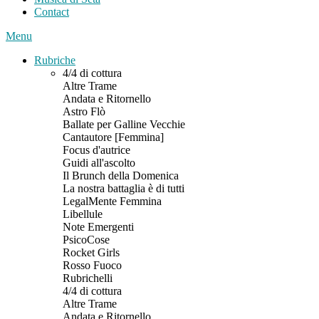
Contact
Menu
Rubriche
4/4 di cottura
Altre Trame
Andata e Ritornello
Astro Flò
Ballate per Galline Vecchie
Cantautore [Femmina]
Focus d'autrice
Guidi all'ascolto
Il Brunch della Domenica
La nostra battaglia è di tutti
LegalMente Femmina
Libellule
Note Emergenti
PsicoCose
Rocket Girls
Rosso Fuoco
Rubrichelli
4/4 di cottura
Altre Trame
Andata e Ritornello