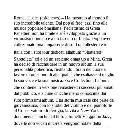
Roma, 11 dic. (askanews) – Ha mostrato al mondo il
suo incredibile talento. Dal pop al free jazz, fino alla
musica popolare brasiliana, l’eclettismo di Greta
Panettieri non ha limite e si è sviluppato grazie a un
virtuosismo innato e a un fascino raffinato. Dopo aver
collezionato una lunga serie di sold out allestero e in
Italia con i suoi tour dedicati allalbum “Shattered-
Sgretolata” ed a ad un sapiente omaggio a Mina, Greta
ha deciso di racchiudere in un nuovo album la sua
personalità poliedrica, rieditando i brani del cuore a
favore di un suono di alta qualità che esaltasse al meglio
la sua voce e la sua musica. Esce Collection, l’album
che contiene in versione remastered i successi più amati
dal pubblico, e alcune chicche meno conosciute dai
suoi primissimi album. Una storia musicale che parte da
giovanissima, con lo studio del violino e del pianoforte
al Conservatorio di Perugia, la vita a New York
documentata anche dal libro a fumetti Viaggio in Jazz,
dove le doti vocali di Greta vengono notate dalla