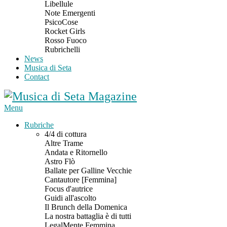
Libellule
Note Emergenti
PsicoCose
Rocket Girls
Rosso Fuoco
Rubrichelli
News
Musica di Seta
Contact
Menu
Rubriche
4/4 di cottura
Altre Trame
Andata e Ritornello
Astro Flò
Ballate per Galline Vecchie
Cantautore [Femmina]
Focus d'autrice
Guidi all'ascolto
Il Brunch della Domenica
La nostra battaglia è di tutti
LegalMente Femmina