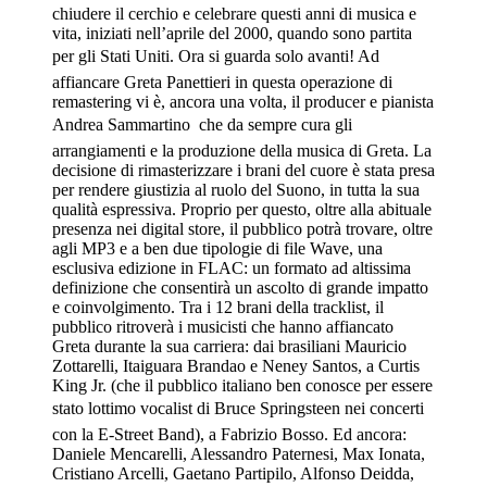
chiudere il cerchio e celebrare questi anni di musica e
vita, iniziati nell’aprile del 2000, quando sono partita
per gli Stati Uniti. Ora si guarda solo avanti! Ad
affiancare Greta Panettieri in questa operazione di
remastering vi è, ancora una volta, il producer e pianista
Andrea Sammartino  che da sempre cura gli
arrangiamenti e la produzione della musica di Greta. La
decisione di rimasterizzare i brani del cuore è stata presa
per rendere giustizia al ruolo del Suono, in tutta la sua
qualità espressiva. Proprio per questo, oltre alla abituale
presenza nei digital store, il pubblico potrà trovare, oltre
agli MP3 e a ben due tipologie di file Wave, una
esclusiva edizione in FLAC: un formato ad altissima
definizione che consentirà un ascolto di grande impatto
e coinvolgimento. Tra i 12 brani della tracklist, il
pubblico ritroverà i musicisti che hanno affiancato
Greta durante la sua carriera: dai brasiliani Mauricio
Zottarelli, Itaiguara Brandao e Neney Santos, a Curtis
King Jr. (che il pubblico italiano ben conosce per essere
stato lottimo vocalist di Bruce Springsteen nei concerti
con la E-Street Band), a Fabrizio Bosso. Ed ancora:
Daniele Mencarelli, Alessandro Paternesi, Max Ionata,
Cristiano Arcelli, Gaetano Partipilo, Alfonso Deidda,