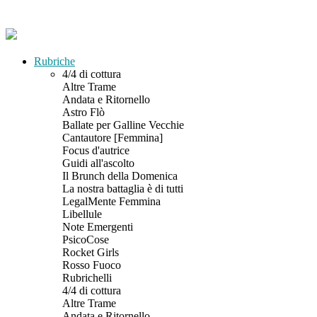
Rubriche
4/4 di cottura
Altre Trame
Andata e Ritornello
Astro Flò
Ballate per Galline Vecchie
Cantautore [Femmina]
Focus d'autrice
Guidi all'ascolto
Il Brunch della Domenica
La nostra battaglia è di tutti
LegalMente Femmina
Libellule
Note Emergenti
PsicoCose
Rocket Girls
Rosso Fuoco
Rubrichelli
4/4 di cottura
Altre Trame
Andata e Ritornello