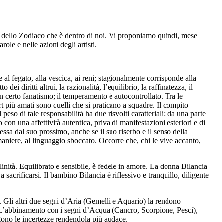
gno dello Zodiaco che è dentro di noi. Vi proponiamo quindi, mese
ole e nelle azioni degli artisti.
 fegato, alla vescica, ai reni; stagionalmente corrisponde alla
to dei diritti altrui, la razionalità, l’equilibrio, la raffinatezza, il
un certo fanatismo; il temperamento è autocontrollato. Tra le
rt più amati sono quelli che si praticano a squadre. Il compito
peso di tale responsabilità ha due risvolti caratteriali: da una parte
o con una affettività autentica, priva di manifestazioni esteriori e di
essa dal suo prossimo, anche se il suo riserbo e il senso della
maniere, al linguaggio sboccato. Occorre che, chi le vive accanto,
inità. Equilibrato e sensibile, è fedele in amore.
La donna Bilancia
a sacrificarsi.
Il bambino Bilancia
è riflessivo e tranquillo, diligente
é. Gli altri due segni d’Aria (Gemelli e Aquario) la rendono
ali. L’abbinamento con i segni d’Acqua (Cancro, Scorpione, Pesci),
tolgono le incertezze rendendola più audace.