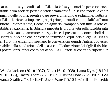
: tra tutti i segni zodiacali la Bilancia è il segno nuziale per eccellenz
urante della società; pertanto tendenzialmente è un segno fedele, e che ri
anti delle novità, pronti a dare prova di fascino e seduzione. Tuttavia 
a Bilancia riesce a imporre i propri principi morali con modalità affettu
 buona unione: Ariete, Leone e Sagittario irrompono con tutta la loro cari
bilità e razionalità: la Bilancia imposta la propria vita sulla lucidità sat
ta, tuttavia sanno commuoverla, specie se si presentano come deboli da 
serci su vicende che richiedano intuizione, equilibrio e legalità. Tra i
s
el Toro, ma entrambi rispettano le convenzioni quindi l’intesa può esse
ile nella conduzione della casa e nell’educazione dei figli; il rischio 
il potere senza tener conto dei deboli, la Bilancia al contrario rispetta il
, Wanda Jackson (20.10.1937), Nico (16.10.1938), Laura Nyro (18.10.194
9.10.1955), Tracey Thorn (26.9.1962), Cristina Donà (23.9.1967), Gwe
eranza Spalting (18.10.1984), Jessie Ware (15.10.1985), Ilaria Porced