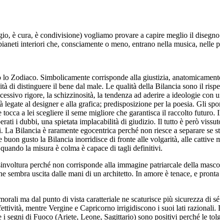
rifugio, è cura, è condivisione) vogliamo provare a capire meglio il dise
aneti interiori che, consciamente o meno, entrano nella musica, nelle par
lo Zodiaco. Simbolicamente corrisponde alla giustizia, anatomicamente al
ità di distinguere il bene dal male.
Le qualità della Bilancia
sono il rispet
cessivo rigore, la schizzinosità, la tendenza ad aderire a ideologie con 
à legate al designer e alla grafica; predisposizione per la poesia. Gli spo
cca a lei scegliere il seme migliore che garantisca il raccolto futuro. Il 
erati i dubbi, una spietata implacabilità di giudizio. Il tutto è però vissut
ui. La Bilancia è raramente egocentrica perché non riesce a separare se st
uon gusto la Bilancia inorridisce di fronte alle volgarità, alle cattive 
quando la misura è colma è capace di tagli definitivi.
sinvoltura perché non corrisponde alla immagine patriarcale della mascol
che sembra uscita dalle mani di un architetto. In amore è tenace, e pronta 
orali ma dal punto di vista caratteriale ne scaturisce più sicurezza di s
affettività, mentre Vergine e Capricorno irrigidiscono i suoi lati razion
 tre i segni di Fuoco (Ariete, Leone, Sagittario) sono positivi perché le 