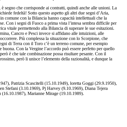
a, è segno che corrisponde ai contratti, quindi anche alle unioni. La
chiede fedeltà! Sotto questo aspetto gli altri due
segni d’Aria
,
in comune con la Bilancia hanno capacità intellettuali che la
ose. Con i
segni di Fuoco
a prima vista l’intesa sembra difficile per
ca vitale permettendo alla Bilancia di superare le sue esitazioni.
urnina, Cancro e Pesci invece si affidano alle intuizioni, alle
soccorrere. Più complessa la situazione con lo Scorpione, che
egni di Terra
con il Toro c’è un terreno comune, per esempio
re buona. Con la Vergine l’accordo può essere perfetto per quello
però è che tale combinazione possa risultare pesante. Con il
 prossimo, però li unisce l’elemento della razionalità, e dunque la
7), Patrizia Scascitelli (15.10.1949), loretta Goggi (29.9.1950),
n Stefani (3.10.1969), Pj Harvey (9.10.1969), Diana Tejera
du (16.10.1987), Marianne Mirage (19.10.1989).