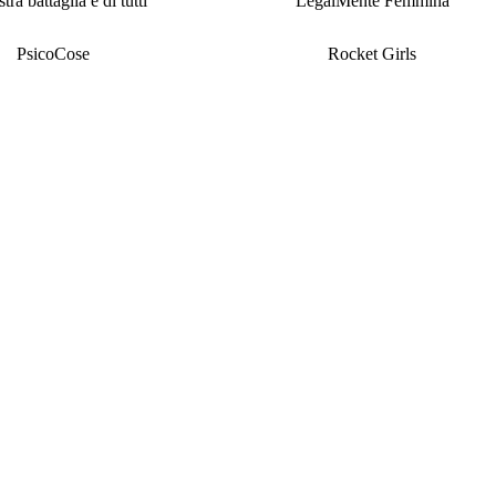
tra battaglia è di tutti
LegalMente Femmina
PsicoCose
Rocket Girls