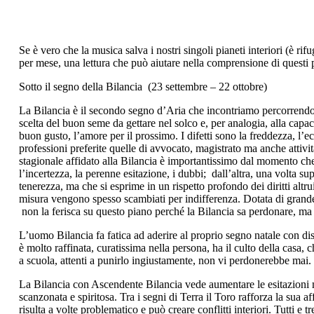
Se è vero che la musica salva i nostri singoli pianeti interiori (è 
per mese, una lettura che può aiutare nella comprensione di questi pi
Sotto il segno della Bilancia (23 settembre – 22 ottobre)
La Bilancia è il secondo segno d’Aria che incontriamo percorrendo 
scelta del buon seme da gettare nel solco e, per analogia, alla capac
buon gusto, l’amore per il prossimo.
I difetti
sono la freddezza, l’ec
professioni preferite quelle di avvocato, magistrato ma anche attivit
stagionale affidato alla Bilancia è importantissimo dal momento che to
l’incertezza, la perenne esitazione, i dubbi; dall’altra, una volta sup
tenerezza, ma che si esprime in un rispetto profondo dei diritti altr
misura vengono spesso scambiati per indifferenza. Dotata di grande b
non la ferisca su questo piano perché la Bilancia sa perdonare, ma 
L’uomo Bilancia
fa fatica ad aderire al proprio segno natale con di
è molto raffinata, curatissima nella persona, ha il culto della casa, 
a scuola, attenti a punirlo ingiustamente, non vi perdonerebbe mai.
La Bilancia con
Ascendente
Bilancia vede aumentare le esitazioni m
scanzonata e spiritosa. Tra i segni di Terra il Toro rafforza la sua 
risulta a volte problematico e può creare conflitti interiori. Tutti e