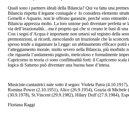
Quali sono i partners ideali della Bilancia?
Qui va fatta una premessa
Bilancia rispetta il legame coniugale e lo considera elemento strutt
Gemelli e Aquario, non le offrono garanzie, perché sono entrambi am
Bilancia apprezza molto. La loro unione può diventare perfetta se l
via dell’irrazionalità…ma è proprio qui che si creano le basi di una
Con i
segni d’Acqua
è importante non urtarsi sul registro della sensi
premonizioni, ai ricordi, mescolando un irrazionale che la sconcer
spesso tende a ingannare la Legge: un abbinamento efficace potrà es
l’atteggiamento morale, molto severo nella Bilancia, più morbido n
che riguarda l’andamento pignolo, meticoloso e formalmente impeccab
Capricorno in teoria ci sono conflittualità forti: il Capricorno scala 
logica di Saturno può diventare una buona base d’intesa.
Musiciste-cantautrici nate sotto il segno
: Violeta Parra (4.10.1917)
Romina Power (2.10.1951), Alice (26.9.1954), Grazia di Michele (
(30.9.1978), St.Vincent (29.9.1982), Hilary Duff (27.9.1984), Esp
Floriana Raggi