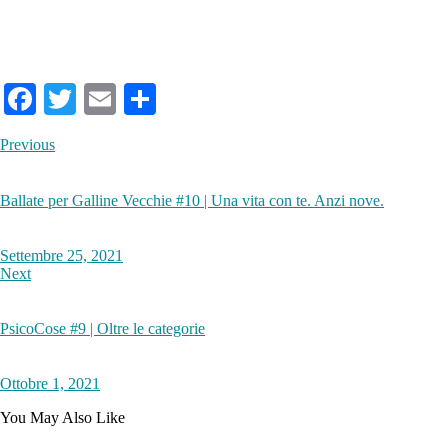
Fa
T
E
S
ce
wi
m
ha
Previous
bo
tte
ail
re
ok
r
Ballate per Galline Vecchie #10 | Una vita con te. Anzi nove.
Settembre 25, 2021
Next
PsicoCose #9 | Oltre le categorie
Ottobre 1, 2021
You May Also Like