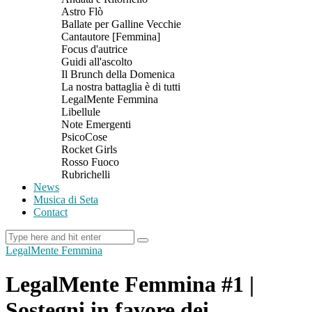
Astro Flò
Ballate per Galline Vecchie
Cantautore [Femmina]
Focus d'autrice
Guidi all'ascolto
Il Brunch della Domenica
La nostra battaglia è di tutti
LegalMente Femmina
Libellule
Note Emergenti
PsicoCose
Rocket Girls
Rosso Fuoco
Rubrichelli
News
Musica di Seta
Contact
LegalMente Femmina
LegalMente Femmina #1 |
Sostegni in favore dei