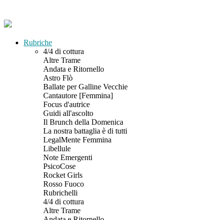
Rubriche
4/4 di cottura
Altre Trame
Andata e Ritornello
Astro Flò
Ballate per Galline Vecchie
Cantautore [Femmina]
Focus d'autrice
Guidi all'ascolto
Il Brunch della Domenica
La nostra battaglia è di tutti
LegalMente Femmina
Libellule
Note Emergenti
PsicoCose
Rocket Girls
Rosso Fuoco
Rubrichelli
4/4 di cottura
Altre Trame
Andata e Ritornello