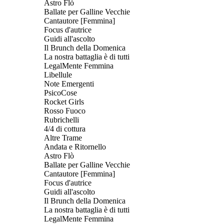
Astro Flò
Ballate per Galline Vecchie
Cantautore [Femmina]
Focus d'autrice
Guidi all'ascolto
Il Brunch della Domenica
La nostra battaglia è di tutti
LegalMente Femmina
Libellule
Note Emergenti
PsicoCose
Rocket Girls
Rosso Fuoco
Rubrichelli
4/4 di cottura
Altre Trame
Andata e Ritornello
Astro Flò
Ballate per Galline Vecchie
Cantautore [Femmina]
Focus d'autrice
Guidi all'ascolto
Il Brunch della Domenica
La nostra battaglia è di tutti
LegalMente Femmina