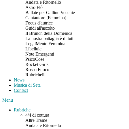
Andata e Ritornello
Astro Flò
Ballate per Galline Vecchie
Cantautore [Femmina]
Focus d'autrice
Guidi all'ascolto
Il Brunch della Domenica
La nostra battaglia è di tutti
LegalMente Femmina
Libellule
Note Emergenti
PsicoCose
Rocket Girls
Rosso Fuoco
Rubrichelli
News
Musica di Seta
Contact
Menu
Rubriche
4/4 di cottura
Altre Trame
Andata e Ritornello