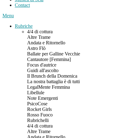
Contact
Menu
Rubriche
4/4 di cottura
Altre Trame
Andata e Ritornello
Astro Flò
Ballate per Galline Vecchie
Cantautore [Femmina]
Focus d'autrice
Guidi all'ascolto
Il Brunch della Domenica
La nostra battaglia è di tutti
LegalMente Femmina
Libellule
Note Emergenti
PsicoCose
Rocket Girls
Rosso Fuoco
Rubrichelli
4/4 di cottura
Altre Trame
Andata e Ritornello