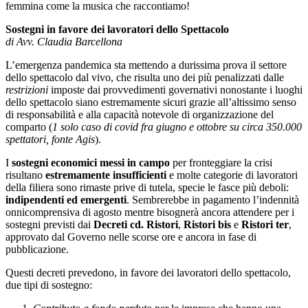
femmina come la musica che raccontiamo!
Sostegni in favore dei lavoratori dello Spettacolo
di Avv. Claudia Barcellona
L’emergenza pandemica sta mettendo a durissima prova il settore
dello spettacolo dal vivo, che risulta uno dei più penalizzati dalle
restrizioni
imposte dai provvedimenti governativi nonostante i luoghi
dello spettacolo siano estremamente sicuri grazie all’altissimo senso
di responsabilità e alla capacità notevole di organizzazione del
comparto (
1 solo caso di covid fra giugno e ottobre su circa 350.000
spettatori, fonte Agis
).
I
sostegni economici messi in campo
per fronteggiare la crisi
risultano
estremamente insufficienti
e molte categorie di lavoratori
della filiera sono rimaste prive di tutela, specie le fasce più deboli:
indipendenti ed emergenti
. Sembrerebbe in pagamento l’indennità
onnicomprensiva di agosto mentre bisognerà ancora attendere per i
sostegni previsti dai
Decreti cd. Ristori
,
Ristori bis
e
Ristori ter
,
approvato dal Governo nelle scorse ore e ancora in fase di
pubblicazione.
Questi decreti prevedono, in favore dei lavoratori dello spettacolo,
due tipi di sostegno: