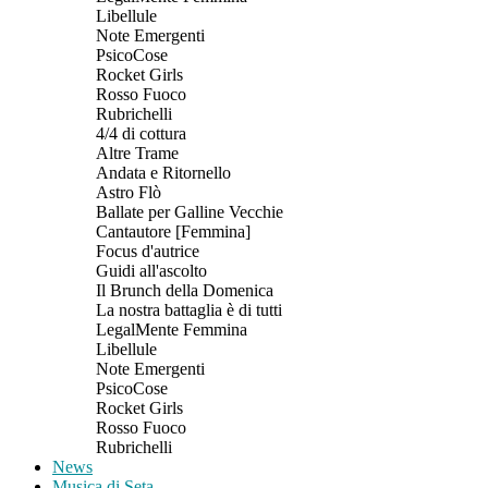
Libellule
Note Emergenti
PsicoCose
Rocket Girls
Rosso Fuoco
Rubrichelli
4/4 di cottura
Altre Trame
Andata e Ritornello
Astro Flò
Ballate per Galline Vecchie
Cantautore [Femmina]
Focus d'autrice
Guidi all'ascolto
Il Brunch della Domenica
La nostra battaglia è di tutti
LegalMente Femmina
Libellule
Note Emergenti
PsicoCose
Rocket Girls
Rosso Fuoco
Rubrichelli
News
Musica di Seta