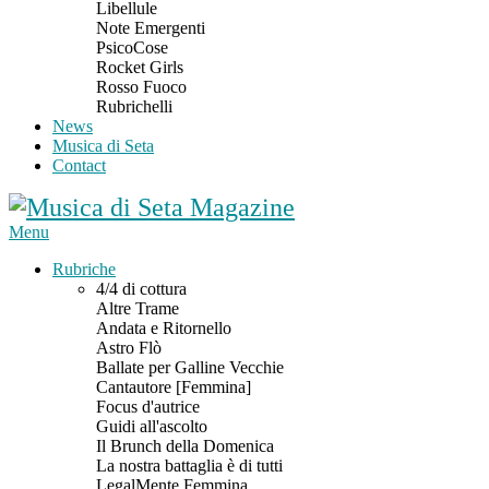
Libellule
Note Emergenti
PsicoCose
Rocket Girls
Rosso Fuoco
Rubrichelli
News
Musica di Seta
Contact
Menu
Rubriche
4/4 di cottura
Altre Trame
Andata e Ritornello
Astro Flò
Ballate per Galline Vecchie
Cantautore [Femmina]
Focus d'autrice
Guidi all'ascolto
Il Brunch della Domenica
La nostra battaglia è di tutti
LegalMente Femmina