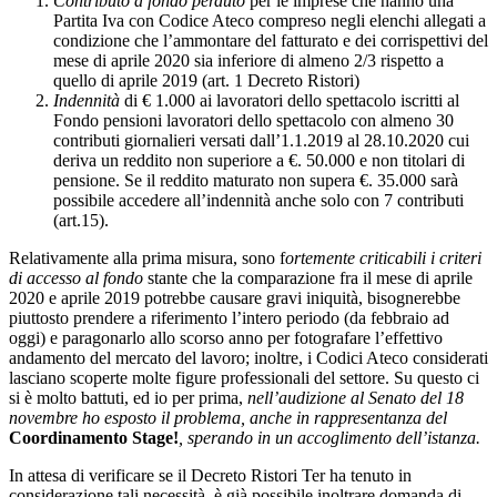
Contributo a fondo perduto
per le imprese che hanno una
Partita Iva con Codice Ateco compreso negli elenchi allegati a
condizione che l’ammontare del fatturato e dei corrispettivi del
mese di aprile 2020 sia inferiore di almeno 2/3 rispetto a
quello di aprile 2019 (art. 1 Decreto Ristori)
Indennità
di € 1.000 ai lavoratori dello spettacolo iscritti al
Fondo pensioni lavoratori dello spettacolo con almeno 30
contributi giornalieri versati dall’1.1.2019 al 28.10.2020 cui
deriva un reddito non superiore a €. 50.000 e non titolari di
pensione. Se il reddito maturato non supera €. 35.000 sarà
possibile accedere all’indennità anche solo con 7 contributi
(art.15).
Relativamente alla prima misura, sono f
ortemente criticabili i criteri
di accesso al fondo
stante che la comparazione fra il mese di aprile
2020 e aprile 2019 potrebbe causare gravi iniquità, bisognerebbe
piuttosto prendere a riferimento l’intero periodo (da febbraio ad
oggi) e paragonarlo allo scorso anno per fotografare l’effettivo
andamento del mercato del lavoro; inoltre, i Codici Ateco considerati
lasciano scoperte molte figure professionali del settore. Su questo ci
si è molto battuti, ed io per prima,
nell’audizione al Senato del 18
novembre ho esposto il problema, anche in rappresentanza del
Coordinamento Stage!
, sperando in un accoglimento dell’istanza.
In attesa di verificare se il Decreto Ristori Ter ha tenuto in
considerazione tali necessità, è già possibile inoltrare domanda di