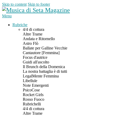
Skip to content
Skip to footer
Menu
Rubriche
4/4 di cottura
Altre Trame
Andata e Ritornello
Astro Flò
Ballate per Galline Vecchie
Cantautore [Femmina]
Focus d'autrice
Guidi all'ascolto
Il Brunch della Domenica
La nostra battaglia è di tutti
LegalMente Femmina
Libellule
Note Emergenti
PsicoCose
Rocket Girls
Rosso Fuoco
Rubrichelli
4/4 di cottura
Altre Trame