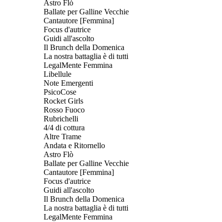
Astro Flò
Ballate per Galline Vecchie
Cantautore [Femmina]
Focus d'autrice
Guidi all'ascolto
Il Brunch della Domenica
La nostra battaglia è di tutti
LegalMente Femmina
Libellule
Note Emergenti
PsicoCose
Rocket Girls
Rosso Fuoco
Rubrichelli
4/4 di cottura
Altre Trame
Andata e Ritornello
Astro Flò
Ballate per Galline Vecchie
Cantautore [Femmina]
Focus d'autrice
Guidi all'ascolto
Il Brunch della Domenica
La nostra battaglia è di tutti
LegalMente Femmina