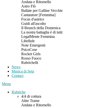
Andata e Ritornello
Astro Flò
Ballate per Galline Vecchie
Cantautore [Femmina]
Focus d'autrice
Guidi all'ascolto
Il Brunch della Domenica
La nostra battaglia è di tutti
LegalMente Femmina
Libellule
Note Emergenti
PsicoCose
Rocket Girls
Rosso Fuoco
Rubrichelli
News
Musica di Seta
Contact
Menu
Rubriche
4/4 di cottura
Altre Trame
Andata e Ritornello