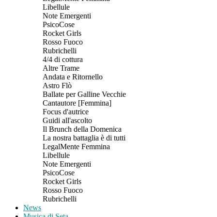
Libellule
Note Emergenti
PsicoCose
Rocket Girls
Rosso Fuoco
Rubrichelli
4/4 di cottura
Altre Trame
Andata e Ritornello
Astro Flò
Ballate per Galline Vecchie
Cantautore [Femmina]
Focus d'autrice
Guidi all'ascolto
Il Brunch della Domenica
La nostra battaglia è di tutti
LegalMente Femmina
Libellule
Note Emergenti
PsicoCose
Rocket Girls
Rosso Fuoco
Rubrichelli
News
Musica di Seta