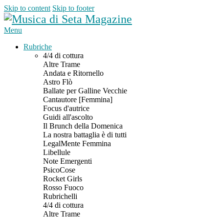
Skip to content
Skip to footer
Menu
Rubriche
4/4 di cottura
Altre Trame
Andata e Ritornello
Astro Flò
Ballate per Galline Vecchie
Cantautore [Femmina]
Focus d'autrice
Guidi all'ascolto
Il Brunch della Domenica
La nostra battaglia è di tutti
LegalMente Femmina
Libellule
Note Emergenti
PsicoCose
Rocket Girls
Rosso Fuoco
Rubrichelli
4/4 di cottura
Altre Trame