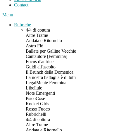
Contact
Menu
Rubriche
4/4 di cottura
Altre Trame
Andata e Ritornello
Astro Flò
Ballate per Galline Vecchie
Cantautore [Femmina]
Focus d'autrice
Guidi all'ascolto
Il Brunch della Domenica
La nostra battaglia è di tutti
LegalMente Femmina
Libellule
Note Emergenti
PsicoCose
Rocket Girls
Rosso Fuoco
Rubrichelli
4/4 di cottura
Altre Trame
Andata e Ritornello