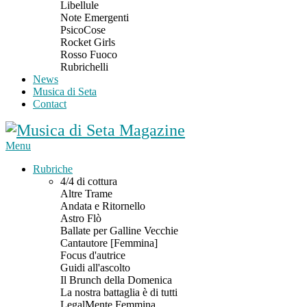
Libellule
Note Emergenti
PsicoCose
Rocket Girls
Rosso Fuoco
Rubrichelli
News
Musica di Seta
Contact
Menu
Rubriche
4/4 di cottura
Altre Trame
Andata e Ritornello
Astro Flò
Ballate per Galline Vecchie
Cantautore [Femmina]
Focus d'autrice
Guidi all'ascolto
Il Brunch della Domenica
La nostra battaglia è di tutti
LegalMente Femmina