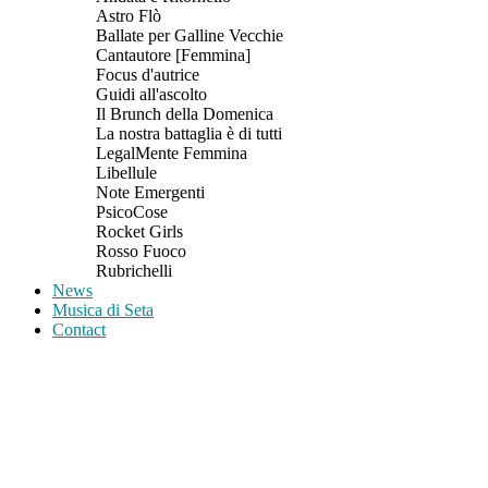
Astro Flò
Ballate per Galline Vecchie
Cantautore [Femmina]
Focus d'autrice
Guidi all'ascolto
Il Brunch della Domenica
La nostra battaglia è di tutti
LegalMente Femmina
Libellule
Note Emergenti
PsicoCose
Rocket Girls
Rosso Fuoco
Rubrichelli
News
Musica di Seta
Contact