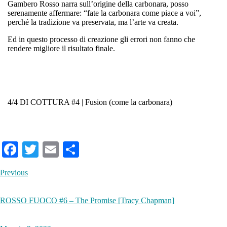
Gambero Rosso narra sull’origine della carbonara, posso
serenamente affermare: “fate la carbonara come piace a voi”,
perché la tradizione va preservata, ma l’arte va creata.
Ed in questo processo di creazione gli errori non fanno che
rendere migliore il risultato finale.
4/4 DI COTTURA #4 | Fusion (come la carbonara)
Fa
T
E
S
ce
wi
m
ha
Previous
bo
tte
ail
re
ok
r
ROSSO FUOCO #6 – The Promise [Tracy Chapman]