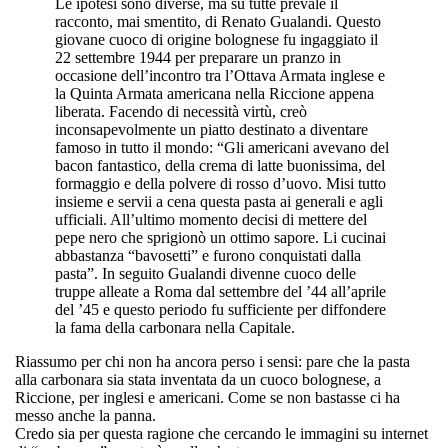
Le ipotesi sono diverse, ma su tutte prevale il
racconto, mai smentito, di
Renato Gualandi
. Questo
giovane cuoco di origine bolognese fu ingaggiato il
22 settembre 1944 per preparare un pranzo in
occasione dell’incontro tra l’Ottava Armata inglese e
la Quinta Armata americana nella Riccione appena
liberata. Facendo di necessità virtù, creò
inconsapevolmente un piatto destinato a diventare
famoso in tutto il mondo:
“Gli americani avevano del
bacon fantastico, della crema di latte buonissima, del
formaggio e della polvere di rosso d’uovo. Misi tutto
insieme e servii a cena questa pasta ai generali e agli
ufficiali. All’ultimo momento decisi di mettere del
pepe nero che sprigionò un ottimo sapore. Li cucinai
abbastanza “bavosetti” e furono conquistati dalla
pasta”
. In seguito Gualandi divenne cuoco delle
truppe alleate a Roma dal settembre del ’44 all’aprile
del ’45 e questo periodo fu sufficiente per diffondere
la fama della carbonara nella Capitale.
Riassumo per chi non ha ancora perso i sensi: pare che la pasta
alla carbonara sia stata inventata da un
cuoco bolognese
, a
Riccione,
per
inglesi
e
americani.
Come se non bastasse ci ha
messo
anche la panna
.
Credo sia per questa ragione che cercando le immagini su internet