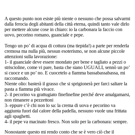
A questo punto non esiste più niente o nessuno che possa salvarmi
dalla ferocia degli abitanti della città eterna, quindi tanto vale dirlo
per mettere alcune cose in chiaro: io la carbonara la faccio con
uovo
,
pecorino romano
,
guanciale
e
pepe
.
Tengo un po’ di acqua di cottura (ma tiepida!) a parte per renderla
cremosa ma nulla più, nessun esoterismo, se non alcune piccole
attenzioni sulla lavorazione:
1- il
guanciale
deve essere mondato per bene e tagliato a pezzi o
striscioline, come vi pare, basta che siano UGUALI, sennò un po’
si cuoce e un po’ no. E cuocetelo a fiamma
bassabassabassa
, mi
raccomando.
Niente olio: basterà il grasso che si sprigionerà per farci saltare la
pasta a fiamma più vivace.
2- il
pecorino
va grattugiato
finefinefine
perché deve amalgamarsi,
non rimanere a pezzettoni
3- eppure c’è chi non lo sa: la
crema di uova e pecorino
va
aggiunta
fuori dal calore della padella
, nessuno vuole una frittata
agli spaghetti.
4- il
pepe
va macinato fresco. Non solo per la carbonara: sempre.
Nonostante questo mi rendo conto che se è vero ciò che il