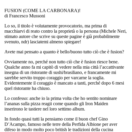
FUSION (COME LA CARBONARA)!
di
Francesco Mussoni
Lo so, il titolo è volutamente provocatorio, ma prima di
macchiarvi di reato contro la proprietà o la persona (Michele Neri,
stimato autore che scrive su queste pagine è già probabilmente
svenuto, ndr) lasciatemi almeno spiegare!
Avete mai pensato a quanto è bello/buono tutto ciò che è fusion?
Ovviamente
no
, perché non tutto ciò che è fusion riesce bene.
Qualche anno fa mi capitò di vedere nella mia città l’accattivante
insegna di un ristorante di
sushi/brasiliano
, e francamente mi
sarebbe servito troppo coraggio per varcarne la soglia.
Evidentemente il coraggio è mancato a tanti, perché dopo 6 mesi
quel ristorante ha chiuso.
Lo confesso: anche io la prima volta che ho sentito nominare
l’ananas sulla pizza reagii come quando gli Iron Maiden
inserirono le tastiere nel loro settimo album.
In fondo quasi tutti la pensiamo come il buon chef Gino
D’Acampo, famoso nelle terre della
Perfida Albione
per aver
difeso in modo molto poco british le tradizioni della cucina