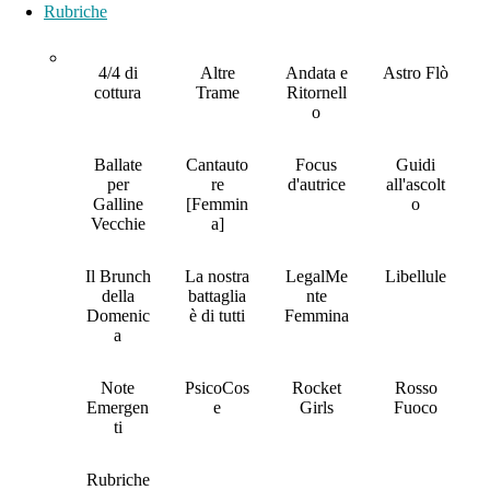
Rubriche
4/4 di
Altre
Andata e
Astro Flò
cottura
Trame
Ritornell
o
Ballate
Cantauto
Focus
Guidi
per
re
d'autrice
all'ascolt
Galline
[Femmin
o
Vecchie
a]
Il Brunch
La nostra
LegalMe
Libellule
della
battaglia
nte
Domenic
è di tutti
Femmina
a
Note
PsicoCos
Rocket
Rosso
Emergen
e
Girls
Fuoco
ti
Rubriche