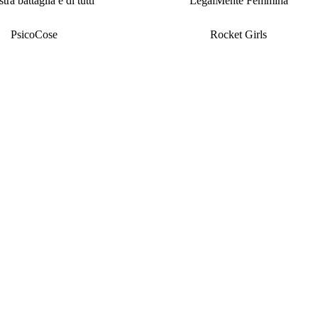
tra battaglia è di tutti
LegalMente Femmina
PsicoCose
Rocket Girls