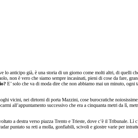
e lo anticipo già, è una storia di un giorno come molti altri, di quelli c
olo, non è vero che siamo sempre incasinati, pieni di cose da fare, gra
lio?
E’ solo che va di moda dire che non abbiamo mai un minuto, ogni tan
hi vicini, nei dirtorni di porta Mazzini, cose burocratiche noiosissime,
i recarmi all’appuntamento successivo che era a cinquanta metri da lì, m
oltato a destra verso piazza Trento e Trieste, dove c’è il Tribunale. Lì
ar puntato su reti a molla, gonfiabili, scivoli e giostre varie per intra