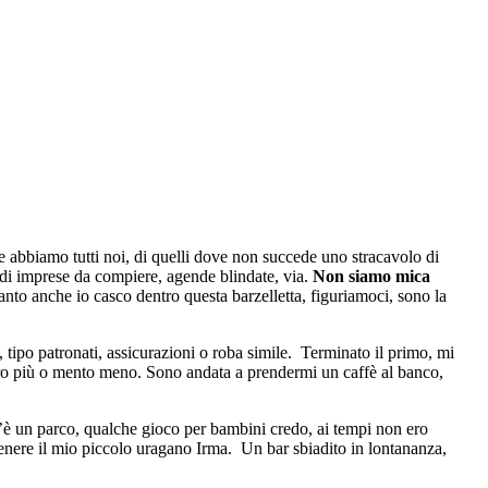
he abbiamo tutti noi, di quelli dove non succede uno stracavolo di
ndi imprese da compiere, agende blindate, via.
Non siamo mica
to anche io casco dentro questa barzelletta, figuriamoci, sono la
 tipo patronati, assicurazioni o roba simile. Terminato il primo, mi
etro più o mento meno. Sono andata a prendermi un caffè al banco,
 c’è un parco, qualche gioco per bambini credo, ai tempi non ero
ttenere il mio piccolo uragano Irma. Un bar sbiadito in lontananza,