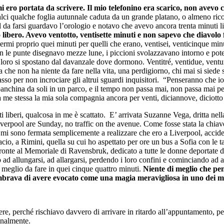
 ero portata da scrivere. Il mio telefonino era scarico, non avevo 
alci qualche foglia autunnale caduta da un grande platano, o almeno rico
l da farsi guardavo l’orologio e notavo che avevo ancora trenta minuti
 libero. Avevo ventotto, ventisette minuti e non sapevo che diavolo
ermi proprio quei minuti per quelli che erano, ventisei, venticinque min
n le punte disegnavo mezze lune, i piccioni svolazzavano intorno e potev
e loro si spostano dal davanzale dove dormono. Ventitré, ventidue, ventu
 che non ha niente da fare nella vita, una perdigiorno, chi mai si siede
 per non incrociare gli altrui sguardi inquisitori. “
Penseranno che io 
anchina da soli in un parco, e il tempo non passa mai, non passa mai pe
a me stessa la mia sola compagnia ancora per venti, diciannove, diciotto
 liberi, qualcosa in me è scattato. E’ arrivata Suzanne Vega, dritta nel
iverpool are Sunday, no traffic on the avenue
. Come fosse stata la chiave
mi sono fermata semplicemente a realizzare che ero a Liverpool, acciden
o, a Rimini, quella su cui ho aspettato per ore un bus a Sofia con le tab
onte al Memoriale di Ravensbruk, dedicato a tutte le donne deportate d
ad allungarsi, ad allargarsi, perdendo i loro confini e cominciando ad ab
 meglio da fare in quei cinque quattro minuti.
Niente di meglio che pen
embrava di avere evocato come una magia meravigliosa in uno dei m
, perché rischiavo davvero di arrivare in ritardo all’appuntamento, pensa
finalmente.