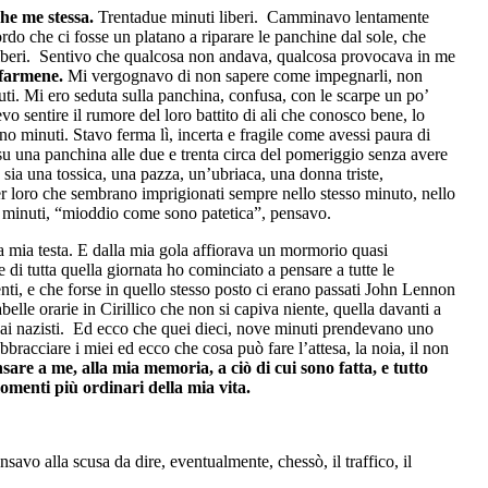
che me stessa.
Trentadue minuti liberi. Camminavo lentamente
rdo che ci fosse un platano a riparare le panchine dal sole, che
 liberi. Sentivo che qualcosa non andava, qualcosa provocava in me
 farmene.
Mi vergognavo di non sapere come impegnarli, non
uti. Mi ero seduta sulla panchina, confusa, con le scarpe un po’
o sentire il rumore del loro battito di ali che conosco bene, lo
no minuti. Stavo ferma lì, incerta e fragile come avessi paura di
 su una panchina alle due e trenta circa del pomeriggio senza avere
sia una tossica, una pazza, un’ubriaca, una donna triste,
r loro che sembrano imprigionati sempre nello stesso minuto, nello
 minuti
, “mioddio come sono patetica”
, pensavo.
la mia testa. E dalla mia gola affiorava un mormorio quasi
 di tutta quella giornata ho cominciato a pensare a tutte le
ti, e che forse in quello stesso posto ci erano passati John Lennon
elle orarie in Cirillico che non si capiva niente, quella davanti a
ai nazisti. Ed ecco che quei dieci, nove minuti prendevano uno
bracciare i miei ed ecco che cosa può fare l’attesa, la noia, il non
sare a me, alla mia memoria, a ciò di cui sono fatta, e tutto
omenti più ordinari della mia vita.
vo alla scusa da dire, eventualmente, chessò, il traffico, il