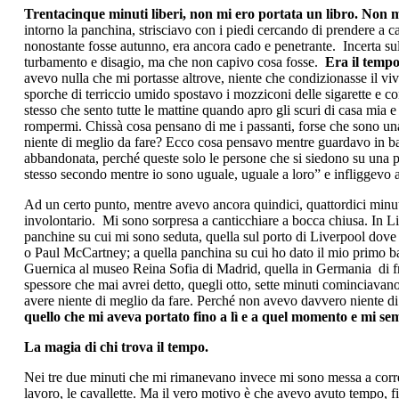
Trentacinque minuti liberi, non mi ero portata un libro. Non mi
intorno la panchina, strisciavo con i piedi cercando di prendere a c
nonostante fosse autunno, era ancora cado e penetrante. Incerta su
turbamento e disagio, ma che non capivo cosa fosse.
Era il tempo
avevo nulla che mi portasse altrove, niente che condizionasse il viv
sporche di terriccio umido spostavo i mozziconi delle sigarette e co
stesso che sento tutte le mattine quando apro gli scuri di casa mia 
rompermi.
Chissà cosa pensano di me i passanti, forse che sono una
niente di meglio da fare?
Ecco cosa pensavo mentre guardavo in basso
abbandonata, perché queste solo le persone che si siedono su una p
stesso secondo mentre io sono uguale, uguale a loro
” e infliggevo 
Ad un certo punto, mentre avevo ancora quindici, quattordici minuti
involontario. Mi sono sorpresa a canticchiare a bocca chiusa.
In L
panchine su cui mi sono seduta, quella sul porto di Liverpool dove 
o Paul McCartney; a quella panchina su cui ho dato il mio primo baci
Guernica al museo Reina Sofia di Madrid, quella in Germania di fr
spessore che mai avrei detto, quegli otto, sette minuti cominciavano 
avere niente di meglio da fare. Perché non avevo davvero niente di
quello che mi aveva portato fino a lì e a quel momento e mi s
La magia di chi trova il tempo.
Nei tre due minuti che mi rimanevano invece mi sono messa a correre
lavoro, le cavallette. Ma il vero motivo è che avevo avuto tempo, 