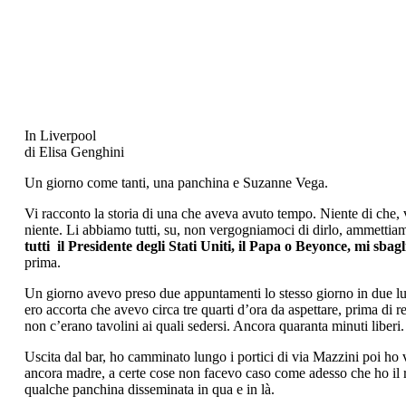
In Liverpool
di
Elisa Genghini
Un giorno come tanti, una panchina e Suzanne Vega.
Vi racconto la storia di una che aveva avuto tempo. Niente di che, v
niente. Li abbiamo tutti, su, non vergogniamoci di dirlo, ammettiam
tutti il Presidente degli Stati Uniti, il Papa o Beyonce, mi sbag
prima.
Un giorno avevo preso due appuntamenti lo stesso giorno in due luog
ero accorta che avevo circa tre quarti d’ora da aspettare, prima d
non c’erano tavolini ai quali sedersi. Ancora quaranta minuti liberi.
Uscita dal bar, ho camminato lungo i portici di via Mazzini poi ho v
ancora madre, a certe cose non facevo caso come adesso che ho il rad
qualche panchina disseminata in qua e in là.