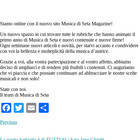
Siamo online con il nuovo sito Musica di Seta Magazine!
Un nuovo spazio in cui trovare tutte le rubriche che hanno animato il
primo anno di Musica di Seta e nuovi contenute e nuove firme!
Ogni settimane nuovi articoli e novità, per starvi accanto e condividere
con voi la bellezza e molteplicità della musica d’autrice.
Grazie a voi, alla vostra partecipazione e al vostro affetto, abbiamo
deciso di ampliarci e di rendere più fruibili i contenuti. Ci auguriamo
che vi piaccia e che possiate continuare ad abbracciare le nostre scelte
musicali e non solo!
State con noi.
Il team di Musica di Seta
Fa
T
E
S
ce
wi
m
ha
Previous
bo
tte
ail
re
ok
r
La nostra battaglia è di TUTTI #1 | Sara Jane Ghiotti