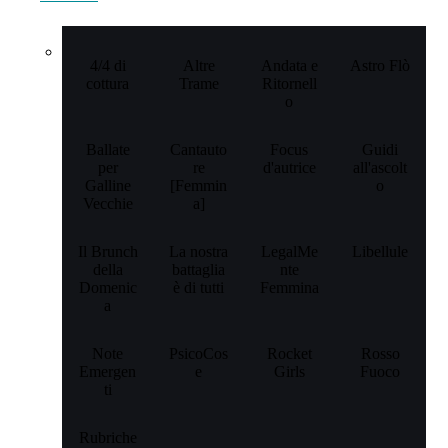
4/4 di
Altre
Andata e
Astro Flò
cottura
Trame
Ritornell
o
Ballate
Cantauto
Focus
Guidi
per
re
d'autrice
all'ascolt
Galline
[Femmin
o
Vecchie
a]
Il Brunch
La nostra
LegalMe
Libellule
della
battaglia
nte
Domenic
è di tutti
Femmina
a
Note
PsicoCos
Rocket
Rosso
Emergen
e
Girls
Fuoco
ti
Rubriche