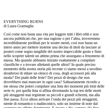
EVERYTHING BURNS
di
Laura Gramuglia
Così come non basta una vita per leggere tutti i libri editi e non
ancora pubblicati che, per una ragione o per l’altra, troveremmo
incredibilmente prelibati per le nostre menti, così non basta un
intero anno per mettere insieme una decina di titoli da lasciare ai
posteri come segno tangibile del nostro impeccabile gusto e fiuto
nello scoprire talenti un attimo prima che assurgano a fenomeno di
massa. Ma quando abbiamo iniziato esattamente a compilare
classifiche e a trovare allettanti quelle altrui? In quale preciso
momento della nostra storia più recente ci siamo messi a tavolino
desiderosi di stilare un elenco di cosa, degli accessori più alla
moda? Dei piatti delle feste? Dei pezzi di design che non
dovrebbero mai mancare in ogni casa? Saltuariamente ricordo a
me stessa che potrei compilare una lista dei momenti più tristi delle
serie tv, poi quella lista si affina diventando la top ten delle morti
più struggenti mai registrate su piccoli e grandi schermi, ma alla
fine passa. Ecco allora arrivare l’onda dei pezzi più struggenti,
niente di romantico o malinconico, solo un insieme di note dal
comprovato effetto deprimente. E grazie a dio, sempre alla fine,