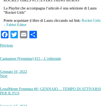
ROCKET GIRLS #15 | EVERYTHING BURNS
La Playlist che accompagna l’articolo è una selezione di Laura
“
Rocket Girls
“
Potete acquistare il libro di Laura cliccando sul link:
Rocket Girls
– Fabbri Editor
Fa
T
E
S
ce
wi
m
ha
Previous
bo
tte
ail
re
ok
r
Cantautore [Femmina] #15 – L’editoriale
Gennaio 10, 2022
Next
LegalMente Femmina #8 | GENNAIO… TEMPO DI ATTIVARSI
PER IL FUS