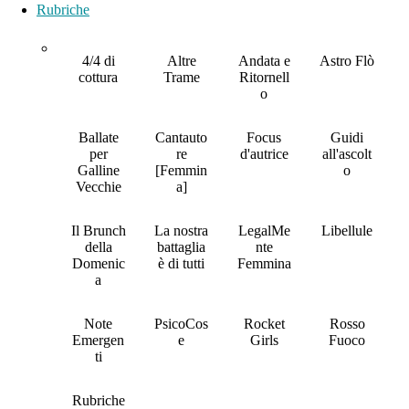
Rubriche
4/4 di
Altre
Andata e
Astro Flò
cottura
Trame
Ritornell
o
Ballate
Cantauto
Focus
Guidi
per
re
d'autrice
all'ascolt
Galline
[Femmin
o
Vecchie
a]
Il Brunch
La nostra
LegalMe
Libellule
della
battaglia
nte
Domenic
è di tutti
Femmina
a
Note
PsicoCos
Rocket
Rosso
Emergen
e
Girls
Fuoco
ti
Rubriche