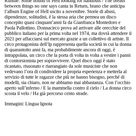
Rundle
:
Some hound of Hell looking for handouts / The breath
between things no one says
canta in Return, brano che anticipa
l’album Engine of Hell uscito a novembre. Storie di abusi,
dipendenze, solitudini, è la stessa aria che permea un disco
concepito quasi cinquant’anni fa da
Gianfranca Montedoro e
Paola Pallottino. Donnacirco
prova ad arrivare alle orecchie del
pubblico italiano per la prima volta nel 1974, ma dovrà attendere il
2021 per affacciarsi sul mercato grazie a un collettivo di artiste. Il
circo protagonista dell’lp rappresenta quella società in cui la donna
di quarantotto anni fa, ma probabilmente ancora di oggi, è
intrappolata, un circo che la porta di volta in volta a vestire i panni
di contorsionista per sopravvivere. Quel disco oggi è stato
ricantato, risuonato e riarrangiato da sole musiciste che non
vedevano l’ora di condividere la propria esperienza e metterla al
servizio di tutte le ragazze che più ne hanno bisogno, perché di
modelli, sia chiaro, non ne abbiamo mai abbastanza.
Con l’occhio
aperto sull’inferno / E la mammella contro il cielo / La donna circo
scosta il velo / Ha già percorso cento strade
.
Immagini: Lingua Ignota