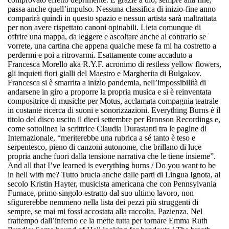
passa anche quell’impulso. Nessuna classifica di inizio-fine anno
comparirà quindi in questo spazio e nessun artista sarà maltrattata
per non avere rispettato canoni opinabili. Lieta comunque di
offrire una mappa, da leggere e ascoltare anche al contrario se
vorrete, una cartina che appena qualche mese fa mi ha costretto a
perdermi e poi a ritrovarmi. Esattamente come accaduto a
Francesca Morello aka R.Y.F.
acronimo di restless yellow flowers,
gli inquieti fiori gialli del Maestro e Margherita di Bulgakov.
Francesca si è smarrita a inizio pandemia, nell’impossibilità di
andarsene in giro a proporre la propria musica e si è reinventata
compositrice di musiche per
Motus
, acclamata compagnia teatrale
in costante ricerca di suoni e sonorizzazioni.
Everything Burns
è il
titolo del disco uscito il dieci settembre per
Bronson Recordings
e,
come sottolinea la scrittrice Claudia Durastanti tra le pagine di
Internazionale, “
meriterebbe una rubrica a sé tanto è teso e
serpentesco, pieno di canzoni autonome, che brillano di luce
propria anche fuori dalla tensione narrativa che le tiene insieme
”.
And all that I’ve learned is everything burns / Do you want to be
in hell with me?
Tutto brucia anche dalle parti di
Lingua Ignota
, al
secolo
Kristin Hayter
, musicista americana che con Pennsylvania
Furnace, primo singolo estratto dal suo ultimo lavoro, non
sfigurerebbe nemmeno nella lista dei pezzi più struggenti di
sempre, se mai mi fossi accostata alla raccolta. Pazienza. Nel
frattempo dall’inferno ce la mette tutta per tornare
Emma Ruth